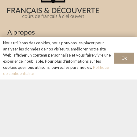
A propos
Nous utilisons des cookies, nous pouvons les placer pour
Apprenez la langue française dans un environnement
analyser les données de nos visiteurs, améliorer notre site
stimulant et accueillant sous le ciel d’Aix-en-Provence.
Web, afficher un contenu personnalisé et vous faire vivre une
Ok
expérience inoubliable. Pour plus d'informations sur les
Infos & Contact
cookies que nous utilisons, ouvrez les paramètres.
Politique
de confidentialité
+33 768124324
francaisetdecouverte@gmail.com
Mentions légales :
Le concept
Actualités
Contact