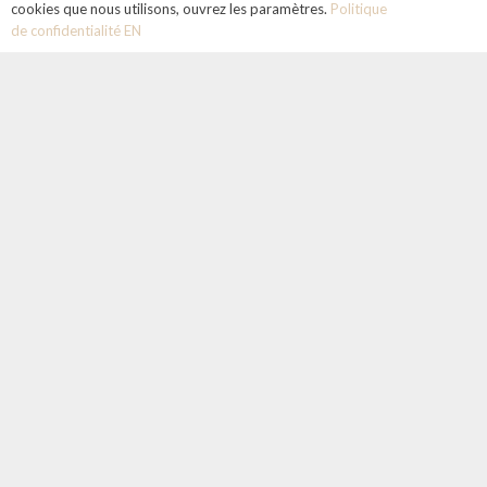
cookies que nous utilisons, ouvrez les paramètres.
Politique
de confidentialité EN
Learn French in context and in
nature.
Discover Provence.
THE CONCEPT
In the open air :
get out of the classroom and learn
French in the open air: in a park, next to a fountain or
in an unusual place.
In context :
enrich your daily vocabulary by
discovering the markets, cafés, stores and
monuments of Aix-en-Provence.