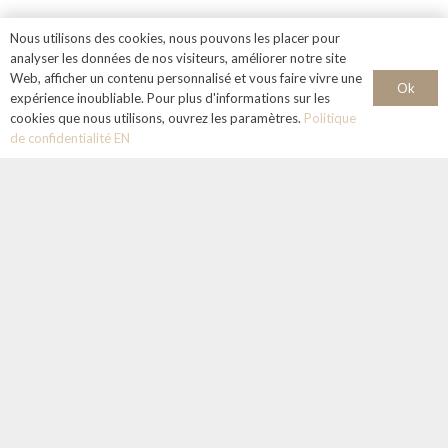
Nous utilisons des cookies, nous pouvons les placer pour
analyser les données de nos visiteurs, améliorer notre site
Web, afficher un contenu personnalisé et vous faire vivre une
Ok
expérience inoubliable. Pour plus d'informations sur les
cookies que nous utilisons, ouvrez les paramètres.
Politique
de confidentialité EN
About us
Learn the French language in a stimulating and welcoming
environment under the sky of Aix-en-Provence.